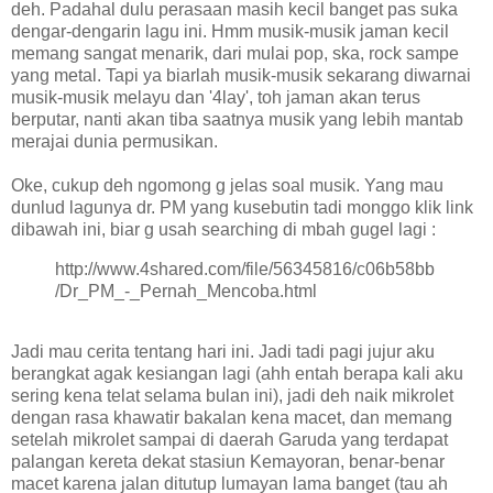
deh. Padahal dulu perasaan masih kecil banget pas suka
dengar-dengarin lagu ini. Hmm musik-musik jaman kecil
memang sangat menarik, dari mulai pop, ska, rock sampe
yang metal. Tapi ya biarlah musik-musik sekarang diwarnai
musik-musik melayu dan '4lay', toh jaman akan terus
berputar, nanti akan tiba saatnya musik yang lebih mantab
merajai dunia permusikan.
Oke, cukup deh ngomong g jelas soal musik. Yang mau
dunlud lagunya dr. PM yang kusebutin tadi monggo klik link
dibawah ini, biar g usah searching di mbah gugel lagi :
http://www.4shared.com/file/56345816/c06b58bb
/Dr_PM_-_Pernah_Mencoba.html
Jadi mau cerita tentang hari ini. Jadi tadi pagi jujur aku
berangkat agak kesiangan lagi (ahh entah berapa kali aku
sering kena telat selama bulan ini), jadi deh naik mikrolet
dengan rasa khawatir bakalan kena macet, dan memang
setelah mikrolet sampai di daerah Garuda yang terdapat
palangan kereta dekat stasiun Kemayoran, benar-benar
macet karena jalan ditutup lumayan lama banget (tau ah